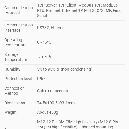
TCP Server, TCP Client, ModBus TCP, ModBus
Communication
RTU, Profinet, Ethernet/IP, MELSEC/SLMP, Fins,
Protocol
Serial
Communication
RS232, Ethernet
Interface
Operating
0~45℃
temperature
Storage
-20-70℃
Temperature
Humidity
5% to 95%RH(non-condensing)
Protection level
IP67
Connection
Cable connection
Method
Dimensions
74.5×100.5×93.1mm
Weight
About 450g
M12-12 Pin-3M (3M high flexibility) M12-8 Pin-
3M (3M high flexibility) L-shaped mounting