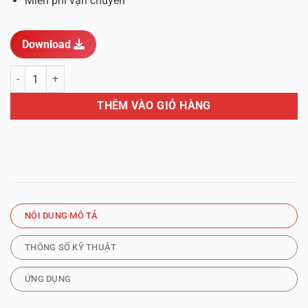
Miễn phí vận chuyển
Download
Thiết bị đọc mã vạch RCD-AI500-C số lượng
THÊM VÀO GIỎ HÀNG
NỘI DUNG MÔ TẢ
THÔNG SỐ KỸ THUẬT
ỨNG DỤNG