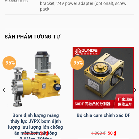
Accessories
bracket, 24V power adapter (optional), screw
pack
SẢN PHẨM TƯƠNG TỰ
-95%
-95%
Bơm định lượng màng
Bộ chia cam chính xác DF
thủy lực JYPX bơm định
lượng lưu lượng lớn chống
ăn mòn bơm pít tông
Giá
Giá
Giá
Giá
1.000
₫
50
₫
1.000
₫
50
₫
gốc
hiện
gốc
hiện
0,6Mpa-30Mpa