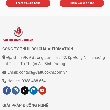
là:
tại
là:
tại
Thêm vào giỏ hàng
Thêm vào giỏ hàng
1.000 ₫.
là:
1.000 ₫.
là:
50 ₫.
50 ₫.
CÔNG TY TNHH DOLOHA AUTOMATION
Địa chỉ: 79F/9 đường Lái Thiêu 42, Kp Đông Nhì, phường
Lái Thiêu, Tp Thuận An, Bình Dương
Email: contact@vattucokhi.com.vn
Hotline: 0388.488.654
GIẢI PHÁP & CÔNG NGHỆ