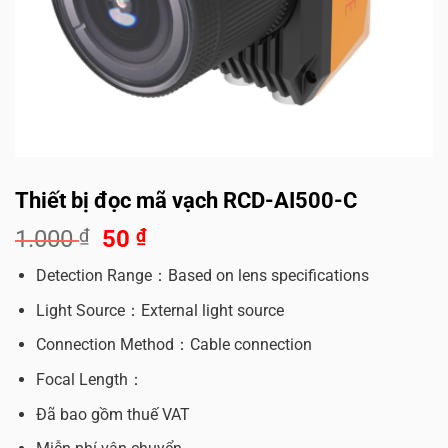
Thiết bị đọc mã vạch RCD-AI500-C
Giá
Giá
1.000
₫
50
₫
gốc
hiện
Detection Range：Based on lens specifications
là:
tại
1.000 ₫.
là:
Light Source：External light source
50 ₫.
Connection Method：Cable connection
Focal Length：
Đã bao gồm thuế VAT