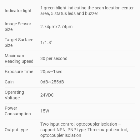
1 green blight indicating the scan location center
Indicator light
area, 5 status leds and buzzer
Image Sensor
2.74μmx2.74μm
Size
Target Surface
1/1.8″
Size
Maximum
30 per second
Reading Speed
Exposure Time
20μs~1sec
Gain
0dB~255dB
Operating
24VDC
Voltage
Power
15W
Consumption
Two input control, optocoupler isolation –
Output type
support NPN, PNP type; Three output control,
optocoupler isolation