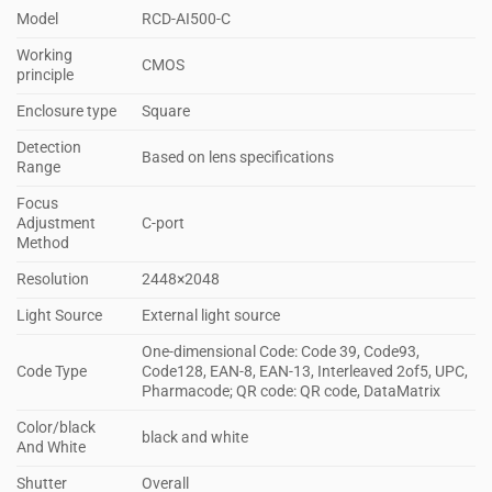
Model
RCD-AI500-C
Working
CMOS
principle
Enclosure type
Square
Detection
Based on lens specifications
Range
Focus
Adjustment
C-port
Method
Resolution
2448×2048
Light Source
External light source
One-dimensional Code: Code 39, Code93,
Code Type
Code128, EAN-8, EAN-13, Interleaved 2of5, UPC,
Pharmacode; QR code: QR code, DataMatrix
Color/black
black and white
And White
Shutter
Overall