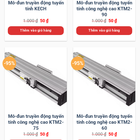
Mô-đun truyền động tuyến
Mô-đun truyền động tuyến
tính KECH
tính công nghệ cao KTM2-
90
Giá
Giá
Giá
Giá
1.000
₫
50
₫
1.000
₫
50
₫
gốc
hiện
gốc
hiện
là:
tại
là:
tại
Thêm vào giỏ hàng
Thêm vào giỏ hàng
1.000 ₫.
là:
1.000 ₫.
là:
50 ₫.
50 ₫.
-95%
-95%
Mô-đun truyền động tuyến
Mô-đun truyền động tuyến
tính công nghệ cao KTM2-
tính công nghệ cao KTM2-
75
60
Giá
Giá
Giá
Giá
1.000
₫
50
₫
1.000
₫
50
₫
gốc
hiện
gốc
hiện