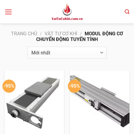
Bỏ
qua
nội
dung
TRANG CHỦ
/
VẬT TƯ CƠ KHÍ
/
MODUL ĐỘNG CƠ
CHUYỂN ĐỘNG TUYẾN TÍNH
-95%
-95%