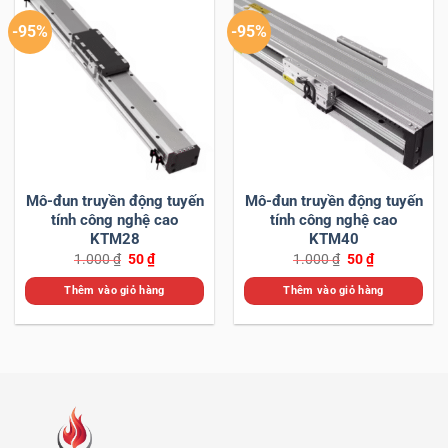
-95%
-95%
Mô-đun truyền động tuyến
Mô-đun truyền động tuyến
tính công nghệ cao
tính công nghệ cao
KTM28
KTM40
Giá
Giá
Giá
Giá
1.000
₫
50
₫
1.000
₫
50
₫
gốc
hiện
gốc
hiện
là:
tại
là:
tại
Thêm vào giỏ hàng
Thêm vào giỏ hàng
1.000 ₫.
là:
1.000 ₫.
là:
50 ₫.
50 ₫.