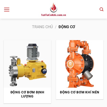
Bỏ
qua
nội
dung
TRANG CHỦ
/
ĐỘNG CƠ
ĐỘNG CƠ BƠM ĐỊNH
ĐỘNG CƠ BƠM KHÍ NÉN
LƯỢNG