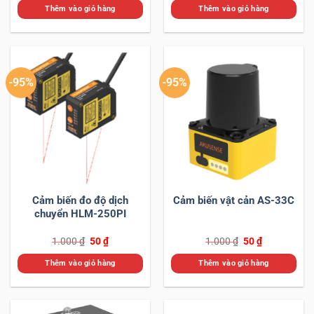
là:
tại
là:
tại
Thêm vào giỏ hàng
Thêm vào giỏ hàng
1.000 ₫.
là:
1.000 ₫.
là:
50 ₫.
50 ₫.
-95%
-95%
Cảm biến đo độ dịch
Cảm biến vật cản AS-33C
chuyển HLM-250PI
Giá
Giá
Giá
Giá
1.000
₫
50
₫
1.000
₫
50
₫
gốc
hiện
gốc
hiện
là:
tại
là:
tại
Thêm vào giỏ hàng
Thêm vào giỏ hàng
1.000 ₫.
là:
1.000 ₫.
là:
50 ₫.
50 ₫.