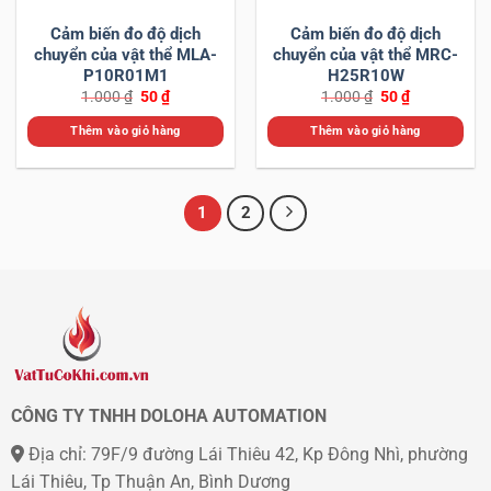
Cảm biến đo độ dịch
Cảm biến đo độ dịch
chuyển của vật thể MLA-
chuyển của vật thể MRC-
P10R01M1
H25R10W
Giá
Giá
Giá
Giá
1.000
₫
50
₫
1.000
₫
50
₫
gốc
hiện
gốc
hiện
là:
tại
là:
tại
Thêm vào giỏ hàng
Thêm vào giỏ hàng
1.000 ₫.
là:
1.000 ₫.
là:
50 ₫.
50 ₫.
1
2
CÔNG TY TNHH DOLOHA AUTOMATION
Địa chỉ: 79F/9 đường Lái Thiêu 42, Kp Đông Nhì, phường
Lái Thiêu, Tp Thuận An, Bình Dương