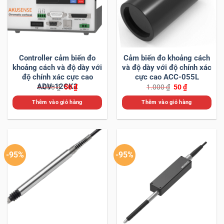
Controller cảm biến đo
Cảm biến đo khoảng cách
khoảng cách và độ dày với
và độ dày với độ chính xác
độ chính xác cực cao
cực cao ACC-055L
ADV-12CK2
Giá
Giá
Giá
Giá
1.000
₫
50
₫
1.000
₫
50
₫
gốc
hiện
gốc
hiện
là:
tại
là:
tại
Thêm vào giỏ hàng
Thêm vào giỏ hàng
1.000 ₫.
là:
1.000 ₫.
là:
50 ₫.
50 ₫.
-95%
-95%