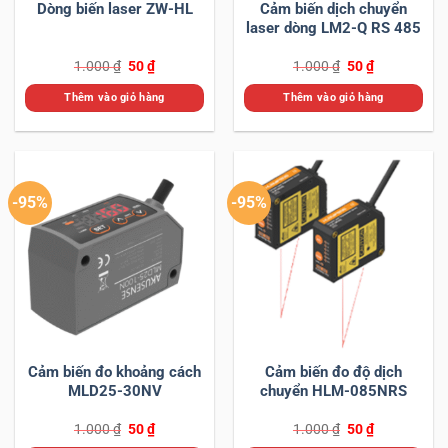
Dòng biến laser ZW-HL
Cảm biến dịch chuyển
laser dòng LM2-Q RS 485
Giá
Giá
Giá
Giá
1.000
₫
50
₫
1.000
₫
50
₫
gốc
hiện
gốc
hiện
là:
tại
là:
tại
Thêm vào giỏ hàng
Thêm vào giỏ hàng
1.000 ₫.
là:
1.000 ₫.
là:
50 ₫.
50 ₫.
-95%
-95%
Cảm biến đo khoảng cách
Cảm biến đo độ dịch
MLD25-30NV
chuyển HLM-085NRS
Giá
Giá
Giá
Giá
1.000
₫
50
₫
1.000
₫
50
₫
gốc
hiện
gốc
hiện