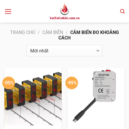
Bỏ
qua
nội
dung
TRANG CHỦ
/
CẢM BIẾN
/
CẢM BIẾN ĐO KHOẢNG
CÁCH
-95%
-95%