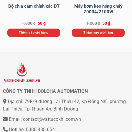
Bộ chia cam chính xác DT
Máy bơm keo nóng chảy
Z0004/2100W
Giá
Giá
Giá
Giá
1.000
₫
50
₫
1.000
₫
50
₫
gốc
hiện
gốc
hiện
là:
tại
là:
tại
Thêm vào giỏ hàng
Thêm vào giỏ hàng
1.000 ₫.
là:
1.000 ₫.
là:
50 ₫.
50 ₫.
CÔNG TY TNHH DOLOHA AUTOMATION
Địa chỉ: 79F/9 đường Lái Thiêu 42, Kp Đông Nhì, phường
Lái Thiêu, Tp Thuận An, Bình Dương
Email: contact@vattucokhi.com.vn
Hotline: 0388.488.654