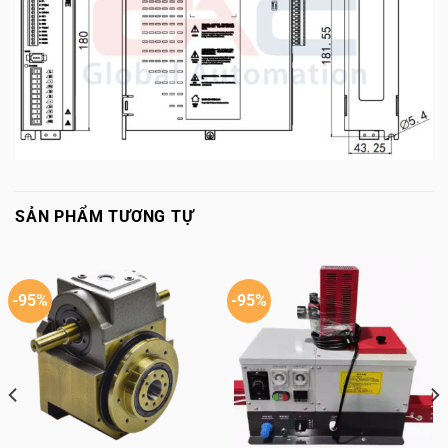
SẢN PHẨM TƯƠNG TỰ
-95%
-95%