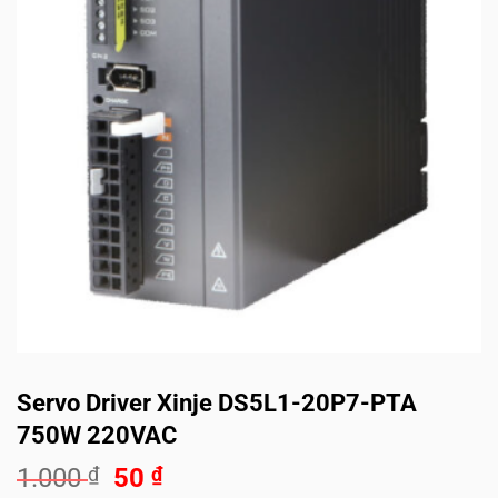
Servo Driver Xinje DS5L1-20P7-PTA
750W 220VAC
Giá
Giá
1.000
₫
50
₫