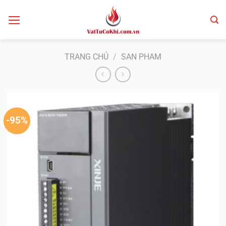
Bỏ
qua
nội
dung
TRANG CHỦ
/
SAN PHAM
-95%