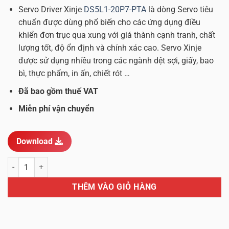
gốc
hiện
Servo Driver Xinje
DS5L1-20P7-PTA
là dòng Servo tiêu
là:
tại
chuẩn được dùng phổ biến cho các ứng dụng điều
1.000 ₫.
là:
khiển đơn trục qua xung với giá thành cạnh tranh, chất
50 ₫.
lượng tốt, độ ổn định và chính xác cao. Servo Xinje
được sử dụng nhiều trong các ngành dệt sợi, giấy, bao
bì, thực phẩm, in ấn, chiết rót …
Đã bao gồm thuế VAT
Miễn phí vận chuyển
Download
Servo Driver Xinje DS5L1-20P7-PTA 750W 220VAC số lượng
THÊM VÀO GIỎ HÀNG