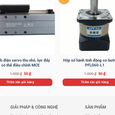
nh điện servo thu nhỏ, lực đẩy
Hộp số hành tinh động cơ bư
có thể điều chỉnh MCE
PFL060-L1
Giá
Giá
Giá
Giá
1.000
₫
50
₫
1.000
₫
50
₫
gốc
hiện
gốc
hiện
là:
tại
là:
tại
Thêm vào giỏ hàng
Thêm vào giỏ hàng
1.000 ₫.
là:
1.000 ₫.
là:
50 ₫.
50 ₫.
GIẢI PHÁP & CÔNG NGHỆ
SẢN PHẨM