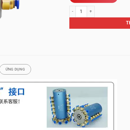
Khớp nối quay khí nén 360 độ tốc
T
ỨNG DỤNG