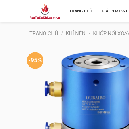
Bỏ
qua
TRANG CHỦ
GIẢI PHÁP &
nội
dung
TRANG CHỦ
/
KHÍ NÉN
/
KHỚP NỐI XOAY
-95%