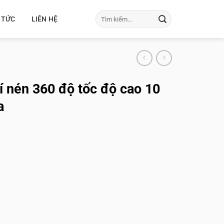
Tìm
 TỨC
LIÊN HỆ
kiếm:
í nén 360 độ tốc độ cao 10
a