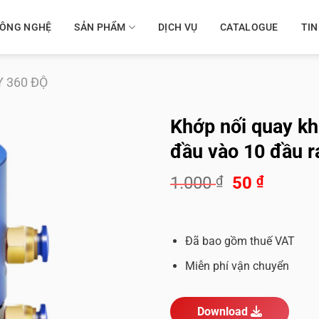
 CÔNG NGHỆ
SẢN PHẨM
DỊCH VỤ
CATALOGUE
TIN
 360 ĐỘ
Khớp nối quay kh
đầu vào 10 đầu r
Giá
Giá
1.000
₫
50
₫
gốc
hiện
là:
tại
1.000 ₫.
là:
Đã bao gồm thuế VAT
50 ₫.
Miễn phí vận chuyển
Download