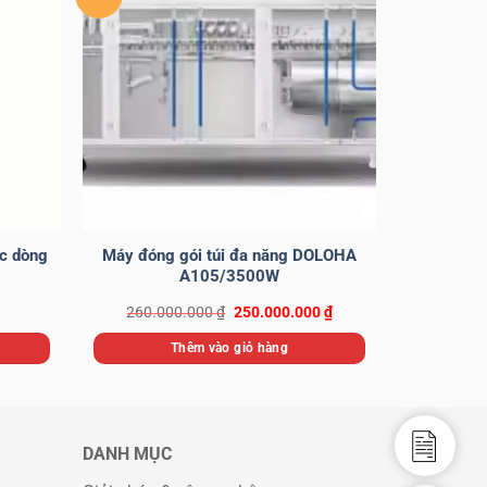
ớc dòng
Máy đóng gói túi đa năng DOLOHA
A105/3500W
Giá
Giá
260.000.000
₫
250.000.000
₫
gốc
hiện
là:
tại
Thêm vào giỏ hàng
260.000.000 ₫.
là:
250.000.000 ₫.
Catalo
DANH MỤC