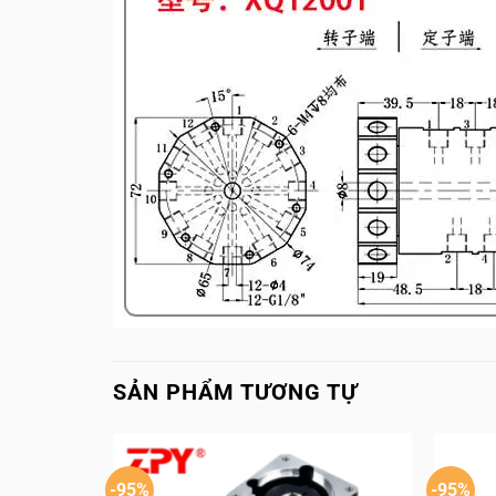
SẢN PHẨM TƯƠNG TỰ
-95%
-95%