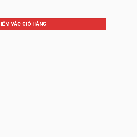
 độ cao 10 đầu vào 10 đầu ra số lượng
HÊM VÀO GIỎ HÀNG