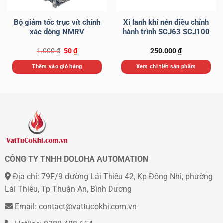
Bộ giảm tốc trục vít chính
Xi lanh khí nén điều chỉnh
xác dòng NMRV
hành trình SCJ63 SCJ100
Giá
Giá
1.000
₫
50
₫
250.000
₫
gốc
hiện
là:
tại
Thêm vào giỏ hàng
Xem chi tiết sản phẩm
1.000 ₫.
là:
50 ₫.
Sản
phẩm
này
có
nhiều
biến
thể.
Các
CÔNG TY TNHH DOLOHA AUTOMATION
tùy
chọn
Địa chỉ: 79F/9 đường Lái Thiêu 42, Kp Đông Nhì, phường
có
Lái Thiêu, Tp Thuận An, Bình Dương
thể
được
Email: contact@vattucokhi.com.vn
chọn