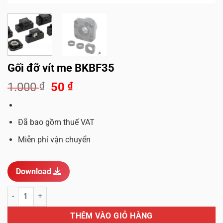
Gối đỡ vít me BKBF35
Giá
Giá
1.000
₫
50
₫
gốc
hiện
là:
tại
1.000 ₫.
là:
Đã bao gồm thuế VAT
50 ₫.
Miễn phí vận chuyển
Download
Gối đỡ vít me BKBF35 số lượng
THÊM VÀO GIỎ HÀNG