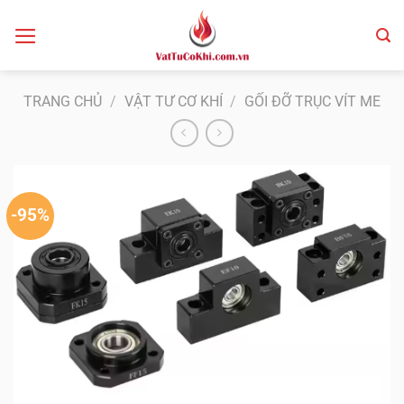
Bỏ
qua
nội
dung
TRANG CHỦ
/
VẬT TƯ CƠ KHÍ
/
GỐI ĐỠ TRỤC VÍT ME
-95%