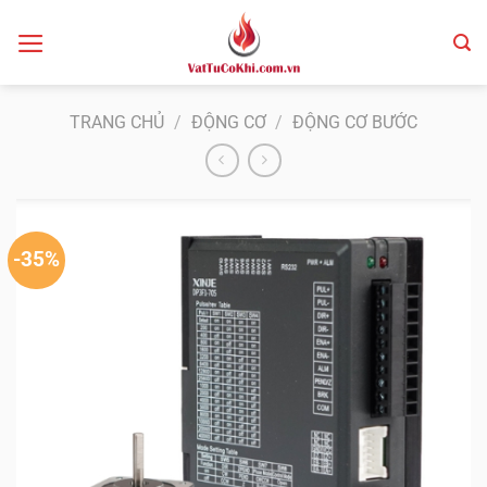
Bỏ
qua
nội
dung
TRANG CHỦ
/
ĐỘNG CƠ
/
ĐỘNG CƠ BƯỚC
-35%