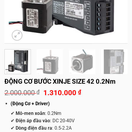
ĐỘNG CƠ BƯỚC XINJE SIZE 42 0.2Nm
Giá
Giá
2.000.000
₫
1.310.000
₫
gốc
hiện
(Động Cơ + Driver)
là:
tại
2.000.000 ₫.
là:
✔
Mô-men xoắn
: 0.2Nm
1.310.000 ₫.
✔
Điện áp đầu vào
: DC 20-40V
✔
Dòng điện đầu ra
: 0.5-2.2A