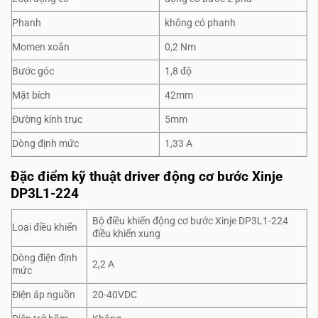
Phanh
không có phanh
Momen xoắn
0,2 Nm
Bước góc
1,8 độ
Mặt bích
42mm
Đường kính trục
5mm
Dòng định mức
1,33 A
Đặc điểm kỹ thuật driver động cơ bước Xinje
DP3L1-224
Bộ điều khiển động cơ bước Xinje DP3L1-224
Loại điều khiển
điều khiển xung
Dòng điện định
2,2 A
mức
Điện áp nguồn
20-40VDC