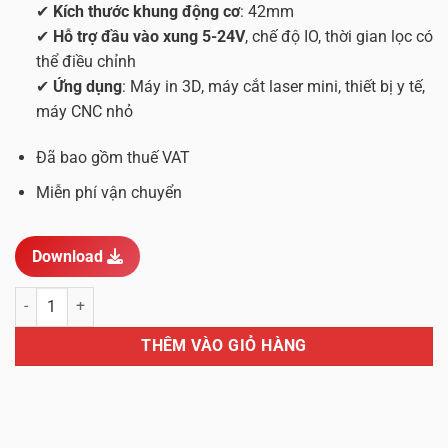
✔
Kích thước khung động cơ
: 42mm
✔
Hỗ trợ đầu vào xung 5-24V
, chế độ IO, thời gian lọc có
thể điều chỉnh
✔
Ứng dụng
: Máy in 3D, máy cắt laser mini, thiết bị y tế,
máy CNC nhỏ
Đã bao gồm thuế VAT
Miễn phí vận chuyển
Download
ĐỘNG CƠ BƯỚC XINJE SIZE 42 0.2Nm số lượng
THÊM VÀO GIỎ HÀNG