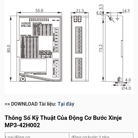
=> DOWNLOAD Tài liệu:
Tại đây
Thông Số Kỹ Thuật Của Động Cơ Bước Xinje
MP3-42H002
Loại động cơ
động cơ bước 2 pha