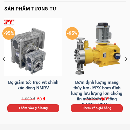
SẢN PHẨM TƯƠNG TỰ
-95%
-95%
Bộ giảm tốc trục vít chính
Bơm định lượng màng
xác dòng NMRV
thủy lực JYPX bơm định
lượng lưu lượng lớn chống
ăn mòn bơm pít tông
Giá
Giá
Giá
Giá
1.000
₫
50
₫
1.000
₫
50
₫
gốc
hiện
gốc
hiện
0,6Mpa-30Mpa
là:
tại
là:
tại
Thêm vào giỏ hàng
Thêm vào giỏ hàng
1.000 ₫.
là:
1.000 ₫.
là:
50 ₫.
50 ₫.