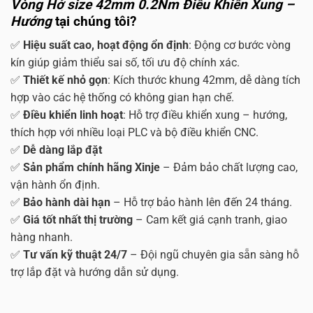
Vòng Hở size 42mm 0.2Nm Điều Khiển Xung –
Hướng
tại chúng tôi?
✅
Hiệu suất cao, hoạt động ổn định
: Động cơ bước vòng
kín giúp giảm thiểu sai số, tối ưu độ chính xác.
✅
Thiết kế nhỏ gọn
: Kích thước khung 42mm, dễ dàng tích
hợp vào các hệ thống có không gian hạn chế.
✅
Điều khiển linh hoạt
: Hỗ trợ điều khiển xung – hướng,
thích hợp với nhiều loại PLC và bộ điều khiển CNC.
✅
Dễ dàng lắp đặt
✅
Sản phẩm chính hãng Xinje
– Đảm bảo chất lượng cao,
vận hành ổn định.
✅
Bảo hành dài hạn
– Hỗ trợ bảo hành lên đến 24 tháng.
✅
Giá tốt nhất thị trường
– Cam kết giá cạnh tranh, giao
hàng nhanh.
✅
Tư vấn kỹ thuật 24/7
– Đội ngũ chuyên gia sẵn sàng hỗ
trợ lắp đặt và hướng dẫn sử dụng.