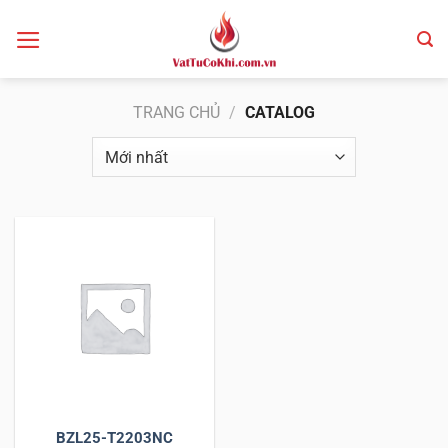
Bỏ
qua
nội
dung
TRANG CHỦ
/
CATALOG
BZL25-T2203NC